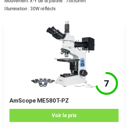
Mouvement X-Y de la platine : 75x50mm
Illumination : 30W réfléchi
7
AmScope ME580T-PZ
Voir le prix