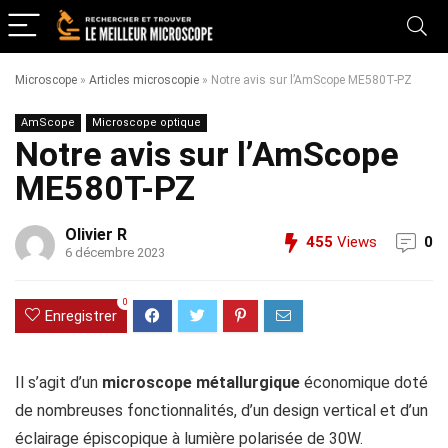
Microscope
»
Articles microscopie
»
Notre avis sur l’AmScope ME580T-PZ
AmScope
Microscope optique
Notre avis sur l’AmScope
ME580T-PZ
Olivier R
455
Views
0
6 décembre 2023
0
Enregistrer
Il s’agit d’un
microscope métallurgique
économique doté
de nombreuses fonctionnalités, d’un design vertical et d’un
éclairage épiscopique à lumière polarisée de 30W.