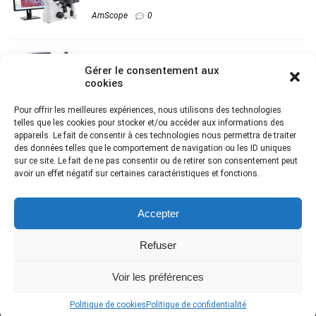
AmScope
0
Notre avis sur le AmScope M162C-2L-PB10-
Gérer le consentement aux
WM
cookies
AmScope
0
Pour offrir les meilleures expériences, nous utilisons des technologies
telles que les cookies pour stocker et/ou accéder aux informations des
appareils. Le fait de consentir à ces technologies nous permettra de traiter
des données telles que le comportement de navigation ou les ID uniques
Notre avis dur le microscope AmScope
sur ce site. Le fait de ne pas consentir ou de retirer son consentement peut
M158C-E-1
avoir un effet négatif sur certaines caractéristiques et fonctions.
AmScope
0
Accepter
Refuser
2023 - Meilleurs-microscopes.fr - Tous droits réservés.
Mention Légales
Voir les préférences
-
Politique de confidentialité
-
Politique de cookies
.
En tant que Partenaire Amazon, je réalise un bénéfice sur les achats
remplissant les conditions requises.
Politique de cookies
Politique de confidentialité