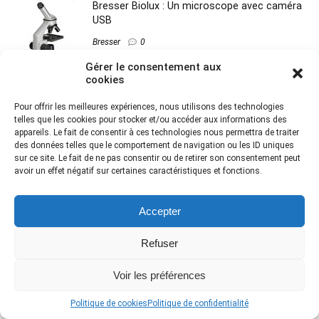
Bresser Biolux : Un microscope avec caméra
USB
Bresser
0
Gérer le consentement aux
cookies
Swift SW380B : Mon avis sur ce microscope
Pour offrir les meilleures expériences, nous utilisons des technologies
en 2024
telles que les cookies pour stocker et/ou accéder aux informations des
appareils. Le fait de consentir à ces technologies nous permettra de traiter
Microscope optique
5
des données telles que le comportement de navigation ou les ID uniques
sur ce site. Le fait de ne pas consentir ou de retirer son consentement peut
avoir un effet négatif sur certaines caractéristiques et fonctions.
Notre avis sur l’AmScope ME580T-PZ
Accepter
AmScope
0
Refuser
Voir les préférences
Notre avis sur le microscope AmScope T720
TP : avec écran LCD !
Politique de cookies
Politique de confidentialité