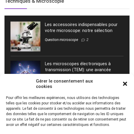
Techniques & Microscopie
Les accessoires indispensables pour
votre microscope: notre sélection
Question microscope
2
Les microscopes électroniques à
transmission (TEM): une avancée
technologique pour l’observation de la
Gérer le consentement aux
matière à l’échelle atomique
cookies
Question microscope
0
Pour offrir les meilleures expériences, nous utilisons des technologies
telles que les cookies pour stocker et/ou accéder aux informations des
appareils. Le fait de consentir à ces technologies nous permettra de traiter
Le traitement d’images en microscopie
des données telles que le comportement de navigation ou les ID uniques
: une étape cruciale pour obtenir des
sur ce site. Le fait de ne pas consentir ou de retirer son consentement peut
résultats précis
avoir un effet négatif sur certaines caractéristiques et fonctions.
Techniques de microscopie
0