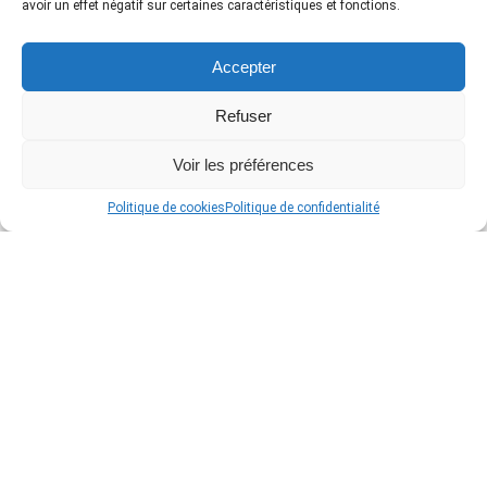
avoir un effet négatif sur certaines caractéristiques et fonctions.
Bresser avec écran LCD : Notre avis sur
Accepter
le must des microscopes LCD!
Bresser
0
Refuser
Voir les préférences
Microscope Carson MicroBrite
Politique de cookies
Politique de confidentialité
Microscope de poche
0
Notre avis sur le microscope AmScope
T490A
AmScope
1
Microscope Buki 30 expériences – Avis