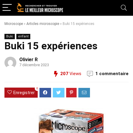
Microscope
»
Articles microscopie
»
Buki 15 expériences
Buki
enfant
Buki 15 expériences
Olivier R
7 décembre 2023
207
Views
1 commentaire
0
Enregistrer