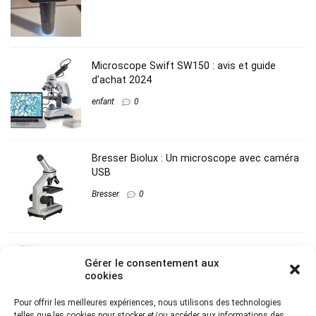
Microscope Swift SW150 : avis et guide
d’achat 2024
enfant
0
Bresser Biolux : Un microscope avec caméra
USB
Bresser
0
Microscope Buki 30 expériences – Avis &
Gérer le consentement aux
Test
cookies
Buki
0
Pour offrir les meilleures expériences, nous utilisons des technologies
telles que les cookies pour stocker et/ou accéder aux informations des